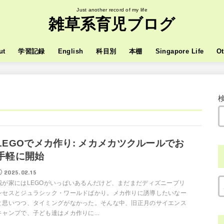
Just another record of my life
雑草系育児ブログ
ut
学習記録
English
科目別
本棚
Singapore Life
Ot
LEGOでメカ作り: メカメカツクルールでお
手軽に開始
2025.02.15
我が家にはLEGOがいっぱいあるんだけど、まだまだディズニープリ
ンセスとジュラシック・ワールドばかり。メカ作りに誘導したいなー
と思いつつ、タイミングがなかった。そんな中、旧正月のサイエンス
キャンプで、子ども達はメカ作りに...