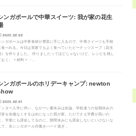
シンガポールで中華スイーツ: 我が家の花生
湯
2025.02.02
シンガポールは中華食材が豊富に手に入るので、中華スイーツも手軽
に食べれる。今日は実家でもよく食べていたピーナッツスープ（花生
湯）を作りました。 作りましたってほどじゃないけど、レシピを残し
おく。 < 材料 > ・...
シンガポールのホリデーキャンプ: newton
show
2025.02.01
インター入学に伴い、ながーい夏休みは勿論、学校違うの短期休みの
対策を余儀なくするはめになった我が家。ただでさえ学費が高いの
に、学童にも課金してるのに、隙間休みにも課金しないといけないな
んて、在シンガポール共働きハード過ぎ...