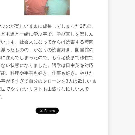
学ぶのが楽しいままに成長してしまった2児母。
子ども達と一緒に学ぶ事で、学び直しを楽しん
でいます。社会人になってからは読書する時間
は減ったものの、かなりの読書好き。図書館の
隣に住んでしまったので、もう老後まで移住で
きない状態になりました。語学は日中英を対応
可能、料理や手芸も好き、仕事も好き。やりた
い事が多すぎて自分のクローンを3人は欲しい &
来世でやりたいリストも山盛りな忙しい人で
す。