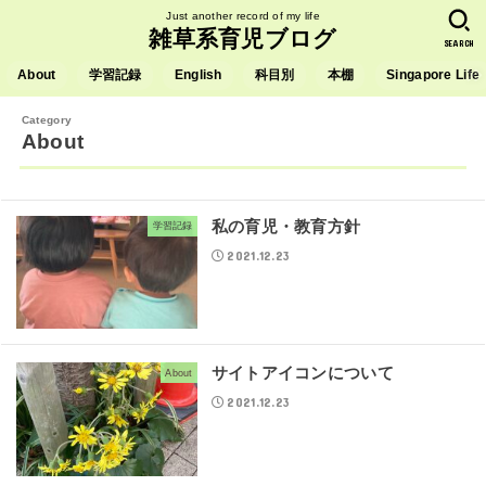
Just another record of my life
雑草系育児ブログ
SEARCH
About
学習記録
English
科目別
本棚
Singapore Life
About
私の育児・教育方針
学習記録
2021.12.23
サイトアイコンについて
About
2021.12.23