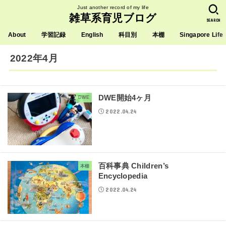
Just another record of my life
雑草系育児ブログ
SEARCH
About
学習記録
English
科目別
本棚
Singapore Life
2022年4月
DWE開始4ヶ月
DWE
2022.04.24
百科事典 Children’s
本棚
Encyclopedia
2022.04.24