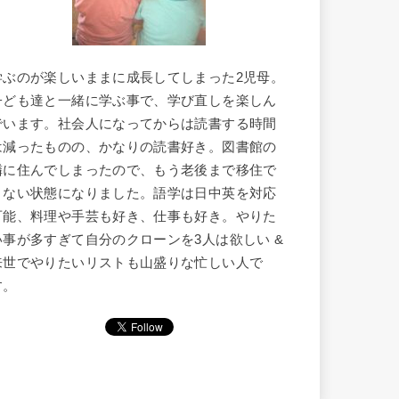
学ぶのが楽しいままに成長してしまった2児母。
子ども達と一緒に学ぶ事で、学び直しを楽しん
でいます。社会人になってからは読書する時間
は減ったものの、かなりの読書好き。図書館の
隣に住んでしまったので、もう老後まで移住で
きない状態になりました。語学は日中英を対応
可能、料理や手芸も好き、仕事も好き。やりた
い事が多すぎて自分のクローンを3人は欲しい &
来世でやりたいリストも山盛りな忙しい人で
す。