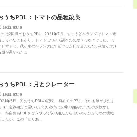
おうちPBL：トマトの品種改良
2022.03.10
これは2回目のおうちPBL、2021年7月。ちょうどベランダでトマト栽
培していたのもあり、トマトについて調べたのがきっかけでした。 ミ
ニトマトは、我が家のベランダは午前中しか日が当たらない&植え付け
時期が遅かった...
おうちPBL：月とクレーター
2022.03.10
2021年5月、初おうちPBLの記録。 初めてのPBL、それも娘がまだま
だPBL適齢期には届いていない状態での取り組みだったのが懐かし
い。私自身もPBLをどうやって取り組んだらよいのか分からずの挑戦
でしたが、この「とりあ...