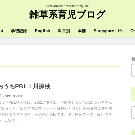
Just another record of my life
雑草系育児ブログ
ut
学習記録
English
科目別
本棚
Singapore Life
Ot
おうちPBL：川探検
2022.03.10
おうちPBL第三弾は、2021年9月に、川探検しながら水について学ん
でみました。四方八方に散らかった好奇心と取り組みを最後に無理矢
理繋げるワザを習得したのがこの回です。笑 4連続アップ、疲れてき
….. 次の...