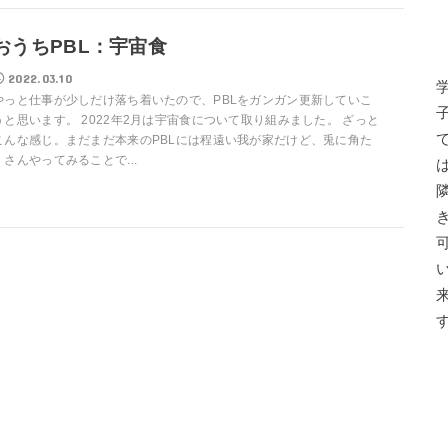
おうちPBL：宇宙食
2022.03.10
やっと仕事が少しだけ落ち着いたので、PBLをガンガン更新していこ
うと思います。 2022年2月は宇宙食について取り組みました。 ざっと
こんな感じ。まだまだ本来のPBLには程遠い我が家だけど、兎に角た
くさんやってみることで...