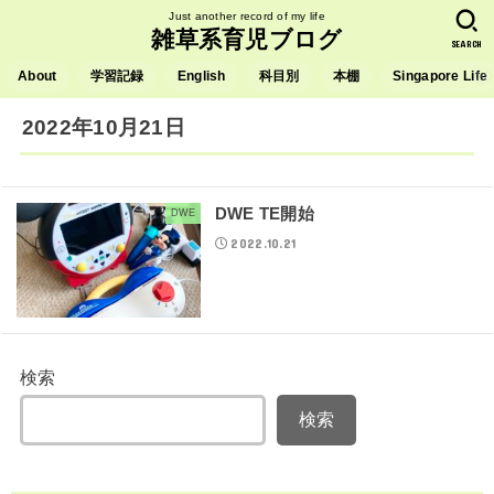
Just another record of my life
雑草系育児ブログ
SEARCH
About
学習記録
English
科目別
本棚
Singapore Life
2022年10月21日
DWE TE開始
DWE
2022.10.21
検索
検索