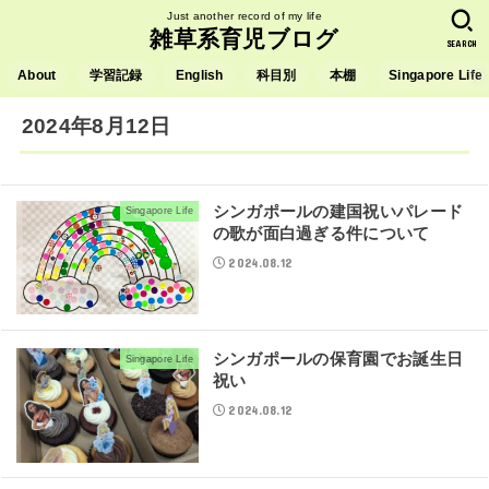
Just another record of my life
雑草系育児ブログ
SEARCH
About
学習記録
English
科目別
本棚
Singapore Life
2024年8月12日
シンガポールの建国祝いパレード
Singapore Life
の歌が面白過ぎる件について
2024.08.12
シンガポールの保育園でお誕生日
Singapore Life
祝い
2024.08.12