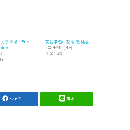
の養蜂場：Bee
英語学習の整理-教材編
rden
2024年9月4日
日
学習記録
fe
シェア
送る