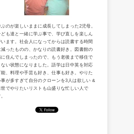
学ぶのが楽しいままに成長してしまった2児母。
子ども達と一緒に学ぶ事で、学び直しを楽しん
でいます。社会人になってからは読書する時間
は減ったものの、かなりの読書好き。図書館の
隣に住んでしまったので、もう老後まで移住で
きない状態になりました。語学は日中英を対応
可能、料理や手芸も好き、仕事も好き。やりた
い事が多すぎて自分のクローンを3人は欲しい &
来世でやりたいリストも山盛りな忙しい人で
す。