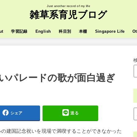
Just another record of my life
雑草系育児ブログ
ut
学習記録
English
科目別
本棚
Singapore Life
Ot
いパレードの歌が面白過ぎ
シェア
送る
ルの建国記念祝いを現場で満喫することができなかった