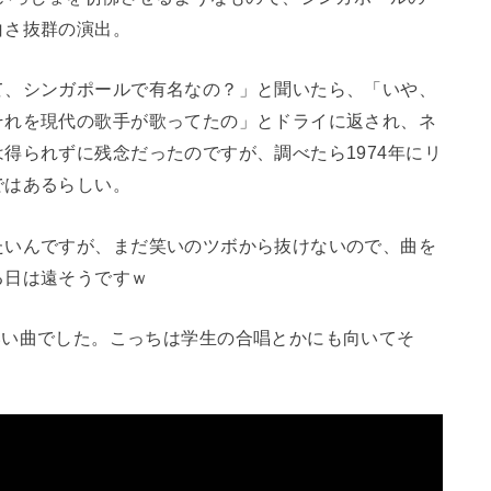
白さ抜群の演出。
て、シンガポールで有名なの？」と聞いたら、「いや、
それを現代の歌手が歌ってたの」とドライに返され、ネ
得られずに残念だったのですが、調べたら1974年にリ
ではあるらしい。
たいんですが、まだ笑いのツボから抜けないので、曲を
る日は遠そうですｗ
lone もいい曲でした。こっちは学生の合唱とかにも向いてそ