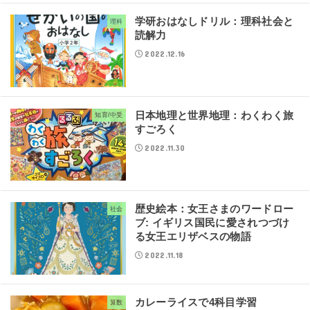
学研おはなしドリル：理科社会と
理科
読解力
2022.12.16
日本地理と世界地理：わくわく旅
知育/中受
すごろく
2022.11.30
歴史絵本：女王さまのワードロー
社会
ブ: イギリス国民に愛されつづけ
る女王エリザベスの物語
2022.11.18
カレーライスで4科目学習
算数