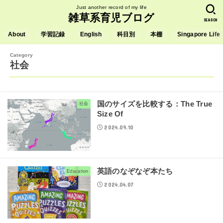
Just another record of my life
雑草系育児ブログ
SEARCH
About
学習記録
English
科目別
本棚
Singapore Life
社会
国のサイズを比較する：The True
社会
Size Of
2024.09.10
英語のなぞなぞ本たち
Education
2024.04.07