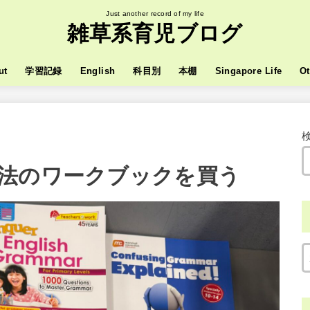
Just another record of my life
雑草系育児ブログ
ut
学習記録
English
科目別
本棚
Singapore Life
Ot
法のワークブックを買う