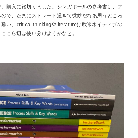
で、購入に踏切りました。シンガポールの参考書は、ア
るので、たまにストレート過ぎて微妙だなあ思うところ
itical thinkingやliteratureは欧米ネイティブの
、ここら辺は使い分けようかなと。