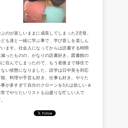
学ぶのが楽しいままに成長してしまった2児母。
子ども達と一緒に学ぶ事で、学び直しを楽しん
でいます。社会人になってからは読書する時間
は減ったものの、かなりの読書好き。図書館の
隣に住んでしまったので、もう老後まで移住で
きない状態になりました。語学は日中英を対応
可能、料理や手芸も好き、仕事も好き。やりた
い事が多すぎて自分のクローンを3人は欲しい &
来世でやりたいリストも山盛りな忙しい人で
す。