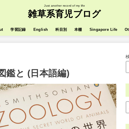
Just another record of my life
雑草系育児ブログ
ut
学習記録
English
科目別
本棚
Singapore Life
Ot
鑑と (日本語編)