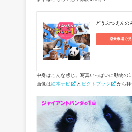
どうぶつえんのみん
楽天市場で見
中身はこんな感じ。写真いっぱいに動物の
画像は
絵本ナビ
と
ピクトブック
から拝