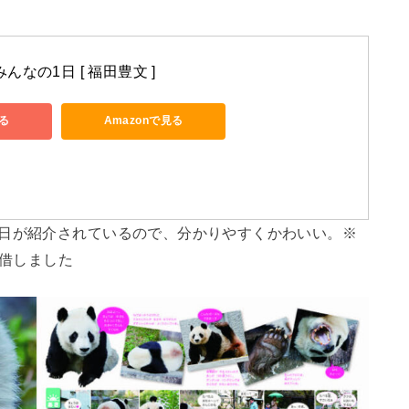
なの1日 [ 福田豊文 ]
る
Amazonで見る
1日が紹介されているので、分かりやすくかわいい。※
借しました