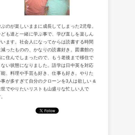
学ぶのが楽しいままに成長してしまった2児母。
子ども達と一緒に学ぶ事で、学び直しを楽しん
でいます。社会人になってからは読書する時間
は減ったものの、かなりの読書好き。図書館の
隣に住んでしまったので、もう老後まで移住で
きない状態になりました。語学は日中英を対応
可能、料理や手芸も好き、仕事も好き。やりた
い事が多すぎて自分のクローンを3人は欲しい &
来世でやりたいリストも山盛りな忙しい人で
す。