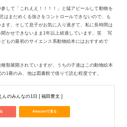
持参して「これええ！！！！」と猛アピールして動物を
歳児はまだめくる強さをコントロールできないので、も
います。そして息子がお気に入り過ぎて、私に長時間は
み聞かせできないまま1年以上経過しています。笑 写
子どもの最初のサイエンス系動物絵本にはおすすめで
数種類展開されていますが、うちの子達はこの動物絵本
記の1冊のみ、他は図書館で借りて読む程度です。
んのみんなの1日 [ 福田豊文 ]
る
Amazonで見る