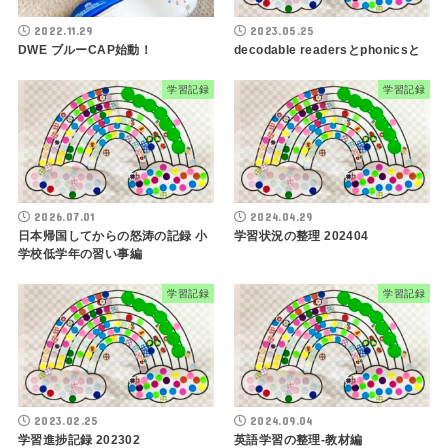
2022.11.29
2023.05.25
DWE ブルーCAP始動！
decodable readersとphonicsと
学習記録
学習記録
2026.07.01
2024.04.29
日本帰国してからの怒涛の記録 小
学習状況の整理 202404
学校低学年の習い事編
学習記録
学習記録
2023.02.25
2024.09.04
学習進捗記録 202302
英語学習の整理-教材編