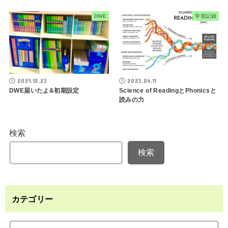
DWE
学習記録
2021.12.23
2023.04.11
DWE届いたよ&初期設定
Science of ReadingとPhonicsと
読みの力
検索
検索
カテゴリー