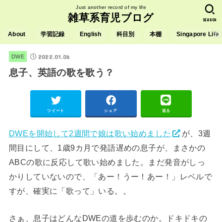
Just another record of my life
雑草系育児ブログ
SEARCH
About
学習記録
English
科目別
本棚
Singapore Life
2022.01.06
DWE
息子、英語の歌を歌う？
ツイート
シェア
送る
DWEを開始して2週間で娘は歌い始めました
が、3週
間目にして、1歳9カ月で発語遅めの息子が、まさかの
ABCの歌に反応して歌い始めました。まだ発音がしっ
かりしていないので、「あー！うー！あー！」レベルで
すが、確実に「歌って」いる。。
さぁ、息子はどんなDWEの道を歩むのか。ドキドキの