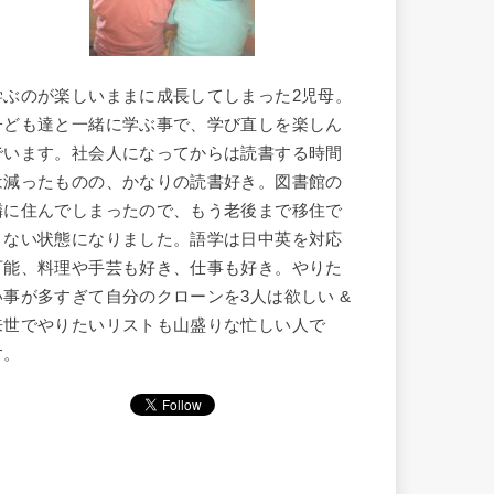
学ぶのが楽しいままに成長してしまった2児母。
子ども達と一緒に学ぶ事で、学び直しを楽しん
でいます。社会人になってからは読書する時間
は減ったものの、かなりの読書好き。図書館の
隣に住んでしまったので、もう老後まで移住で
きない状態になりました。語学は日中英を対応
可能、料理や手芸も好き、仕事も好き。やりた
い事が多すぎて自分のクローンを3人は欲しい &
来世でやりたいリストも山盛りな忙しい人で
す。