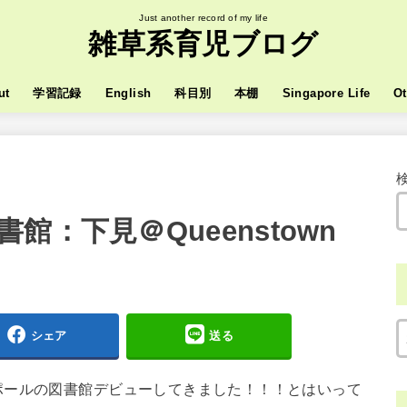
Just another record of my life
雑草系育児ブログ
ut
学習記録
English
科目別
本棚
Singapore Life
Ot
：下見＠Queenstown
シェア
送る
ポールの図書館デビューしてきました！！！とはいって