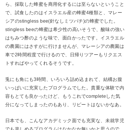
ら、採取した蜂蜜を商用化するには至らないということ
で、試食したのはイスラエル産の蜂蜜4種類と、マレー
シアのstingless bee(針なしミツバチ)の蜂蜜でした。
stingless beeの蜂蜜は希少性の高いそうで、酸味の強い
はちみつ酢のような味で、面白かったです。イスラエル
の農園にはさすがに行けませんが、マレーシアの農園は
車で2時間程度で行けるので、日帰りツアーもリクエス
トすればやってくれるそうです。
兎にも角にも3時間、いろいろ詰め込まれて、結構お腹
いっぱいに充実したプログラムでした。貴重な体験で内
容もとても良かったけど、もうこれでcompleteした気
分になってしまったのもあり、リピートはないかなあ。
日本でも、こんなアカデミック面でも充実な、未就学児
でも楽しめるプログラムはなかなか無いかと思うので、