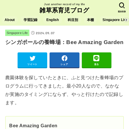
Just another record of my life
雑草系育児ブログ
SEARCH
About
学習記録
English
科目別
本棚
Singapore Life
2024.09.07
Singapore Life
シンガポールの養蜂場：Bee Amazing Garden
ツイート
シェア
送る
農園体験を探していたときに、ふと見つけた養蜂場のプ
ログラムに行ってきました。最小20人なので、なかな
か実施のタイミングにならず、やっと行けたので記録し
ます。
Bee Amazing Garden