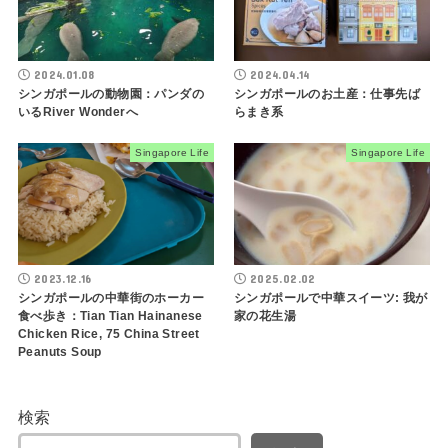
2024.01.08
2024.04.14
シンガポールの動物園：パンダの
シンガポールのお土産：仕事先ば
いるRiver Wonderへ
らまき系
Singapore Life
Singapore Life
2023.12.16
2025.02.02
シンガポールの中華街のホーカー
シンガポールで中華スイーツ: 我が
食べ歩き：Tian Tian Hainanese
家の花生湯
Chicken Rice, 75 China Street
Peanuts Soup
検索