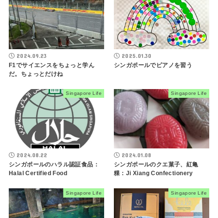
2024.09.23
2025.01.30
F1でサイエンスをちょっと学ん
シンガポールでピアノを習う
だ。ちょっとだけね
Singapore Life
Singapore Life
2024.08.22
2024.01.08
シンガポールのハラル認証食品：
シンガポールの‎クエ菓子、紅亀
Halal Certified Food
粿：Ji Xiang Confectionery
Singapore Life
Singapore Life