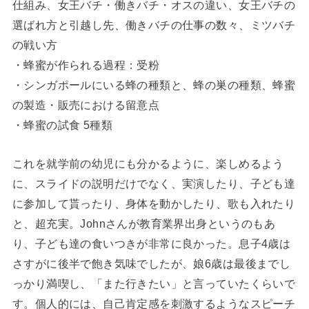
仕組み、女王バチ・働きバチ・オスの違い、女王バチの
選ばれ方と引越し先、働きバチの仕事の数々、ミツバチ
の戦い方
・蜂蜜が作られる過程：受粉
・シンガポールにいる蜂の種類と、蜂の巣の種類、蜂蜜
の製造・販売における留意点
・蜂蜜の試食 5種類
これを就学前の幼児にも分かるように、楽しめるよう
に、スライドの説明だけでなく、実演したり、子ども達
に参加して貰ったり、身体を動かしたり、歌も入れたり
と、超充実。Johnさんが教育業界出身というのもあ
り、子ども達の食いつきが非常に良かった。息子4歳は
さすがに後半で飽き気味でしたが、娘6歳は最後までし
っかり満喫し、「また行きたい」と言っていたくらいで
す。個人的には、自己肯定感を刺激するようなスピーチ