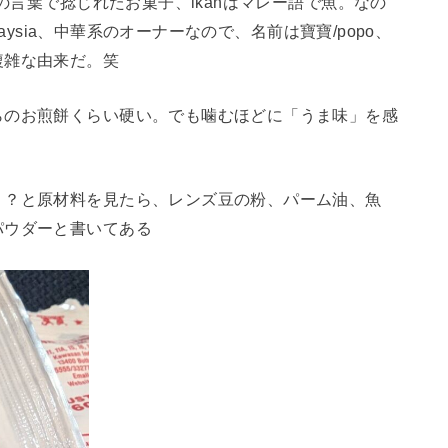
ルの言葉で捻じれたお菓子、ikanはマレー語で魚。なの
laysia、中華系のオーナーなので、名前は寶寶/popo、
複雑な由来だ。笑
らのお煎餅くらい硬い。でも噛むほどに「うま味」を感
？？と原材料を見たら、レンズ豆の粉、パーム油、魚
パウダーと書いてある