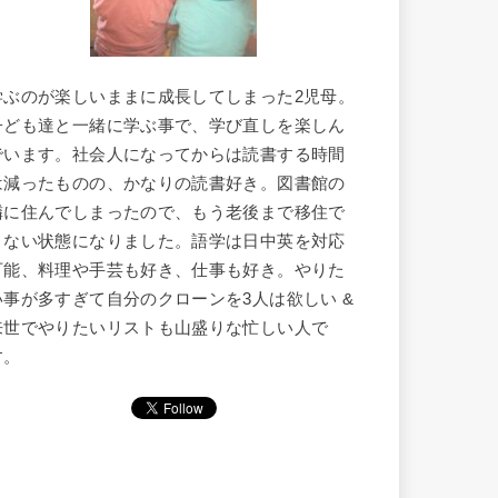
学ぶのが楽しいままに成長してしまった2児母。
子ども達と一緒に学ぶ事で、学び直しを楽しん
でいます。社会人になってからは読書する時間
は減ったものの、かなりの読書好き。図書館の
隣に住んでしまったので、もう老後まで移住で
きない状態になりました。語学は日中英を対応
可能、料理や手芸も好き、仕事も好き。やりた
い事が多すぎて自分のクローンを3人は欲しい &
来世でやりたいリストも山盛りな忙しい人で
す。