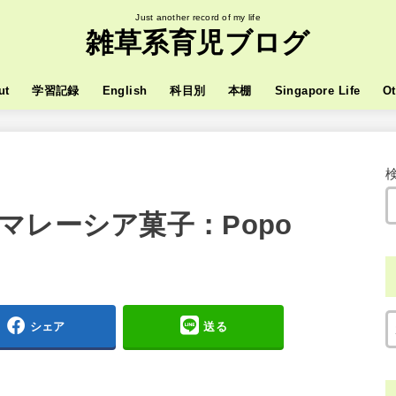
Just another record of my life
雑草系育児ブログ
ut
学習記録
English
科目別
本棚
Singapore Life
Ot
マレーシア菓子：Popo
シェア
送る